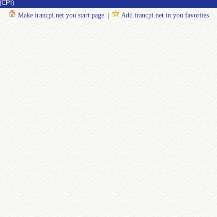
(CPI)
Make irancpi.net you start page
|
Add irancpi.net in you favorites