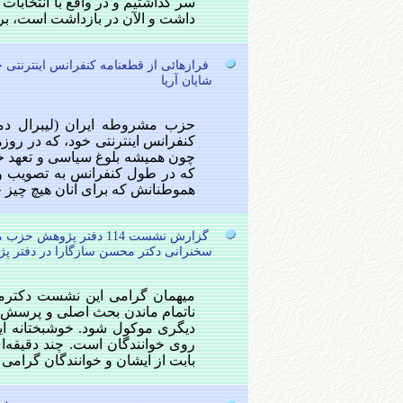
سر گذاشتیم و در واقع با انتخاب
داشت و الآن در بازداشت است، برای
فرازهائی از قطعنامه کنفرانس اینترنتی
شایان آریا
حزب مشروطه ایران (لیبرال دمکر
کنفرانس اینترنتی خود، که در روزها
چون همیشه بلوغ سیاسی و تعهد خد
که در طول کنفرانس به تصویب و پس
هموطنانش که برای آنان هیچ چیز جز 
گزارش نشست 114 دفتر پژوهش حزب مشروطه ایران (لیبرال دمکرات)
سخنرانی دکتر محسن سازگارا در دفتر 
میهمان گرامی این نشست دکترمح
ناتمام ماندن بحث اصلی و پرسش‌ه
دیگری موکول شود. خوشبختانه 
روی خوانندگان است. چند دقیقه‌ای
بابت از ایشان و خوانندگان گرام