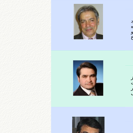
ده
ز
ر