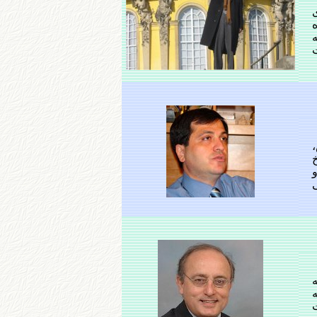
ی
ه
ت