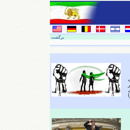
برگشت
ث
ا