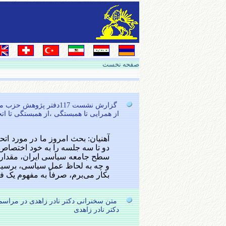
صفحه نخست
گزارش نشست 117دفتر پژوهش حزب مشروطه ایران (لیبرال دمکرات)
از همرایی تا همبستگی ،از همبستگی تا ات
آهنیان: بحث امروز ما در مورد ات
دو تا سه جلسه را به خود اختصاص 
سطح جامعه سیاسی ایران، مقداری 
و چه به لحاظ عمل سیاسی، برسیم. ق
بکار می‌برم، صرفاً به مفهوم یک فرایند (Process) هست که در ادامه بح
متن سخنرانی دکتر نادر زاهدی در مراسم
دکتر نادر زاهدی