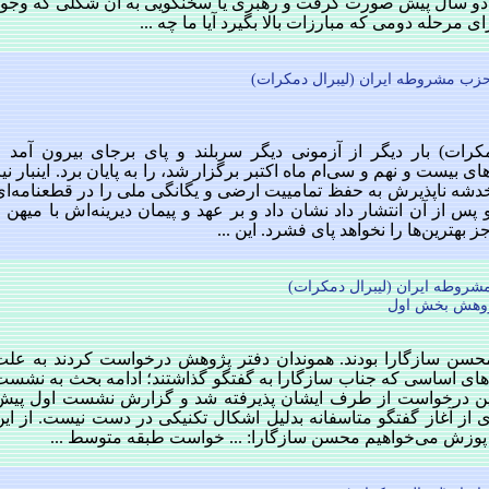
ات دو سال پیش صورت گرفت و رهبری یا سخنگویی به آن شکلی که وجود
 مرحله دومی که مبارزات بالا بگیرد آیا ما چه ...
 حزب مشروطه ایران (لیبرال دمکرات)
ات) بار دیگر از آزمونی دیگر سربلند و پای برجای بیرون آمد و
ی بیست و نهم و سی‌ام ماه اکتبر برگزار شد، را به پایان برد. اینبار نی
شه ناپذیرش به حفظ تمامییت ارضی و یگانگی ملی را در قطعنامه‌ای
 از آن انتشار داد نشان داد و بر عهد و پیمان دیرینه‌اش با میهن و
بهترین‌ها را نخواهد پای فشرد. این ...
پژوهش بخش اول
سن سازگارا بودند. هموندان دفتر پژوهش درخواست کردند به علت
ای اساسی که جناب سازگارا به گفتگو گذاشتند؛ ادامه بحث به نشست
این درخواست از طرف ایشان پذیرفته شد و گزارش نشست اول پیش
 از آغاز گفتگو متاسفانه بدلیل اشکال تکنیکی در دست نیست. از این
ی پوزش می‌خواهیم محسن سازگارا: ... خواست طبقه متوسط ...