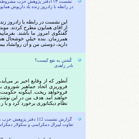
نشست ۱۱۳دفتر پژوهش حزب مشروطه ایران(لیبرال دمکرات)
در رابطه با زادروز زنده یاد داریوش همایو
این نشست در رابطه با زادروز زند
گفتگوی امروز ما باشند. بفرمایی
همرزمان. بنده خیلی خوشحال هست
دارید، دوستی من و آن روانشاد بیش از 62 سال است. یعنی ما در همین 
کُشتن به نفع کیست؟
نادر زاهدی
آنطور که از وقایع اخیر بر می‌آید،
فروریزی اتحاد جماهیر شوروی به
فروخواهد ریخت. اینگونه حکومت‌ها
خواهند آمد. هدف من در این نوشت
نظام دیکتاتوری برخورد کرد و با ر
گزارش نشست 112 دفتر پژوهش حزب مشروطه ایران ( لیبرال دمکرات)
تفاوت لیبرال دمکراسی و سکولار دمکر