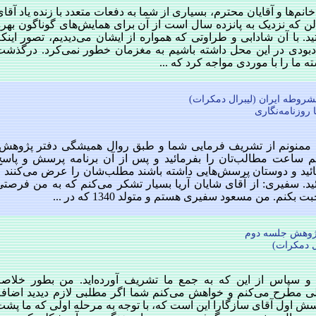
نم‌ها و آقایان محترم، بسیاری از شما به دفعات متعدد با زنده یاد آقا
ن که نزدیک به پانزده سال است از آن برای همایش‌های گوناگون بهره
د. با آن شادابی و طراوتی که همواره از ایشان می‌دیدیم، تصور اینک
دبودی در این محل داشته باشیم به مغزمان خطور نمی‌کرد. درگذشت
ما را با موردی مواجه کرد که ...
روزنامه‌نگاری
ی ممنونم از تشریف فرمایی شما و طبق روال همیشگی دفتر پژوهش،
م ساعت مطالب‌تان را بفرمائید و پس از آن برنامه پرسش و پاسخ
ئید و دوستان پرسش‌هایی داشته باشند مطلب‌شان را عرض می‌کنند و
ید. سفیری: از آقای شایان آریا بسیار تشکر می‌کنم که به من فرصتی
کنم. من مسعود سفیری هستم و متولد 1340 که در ...
پژوهش جلسه دوم
 دمکرات)
ا و سپاس از این که به جمع ما تشریف آورده‌اید. من بطور خلاصه
 مطرح می‌کنم و خواهش می‌کنم شما اگر مطلبی لازم دیدید اضافه
پرسش اول آقای سازگارا این است که، با توجه به مرحله اولی که ما پش