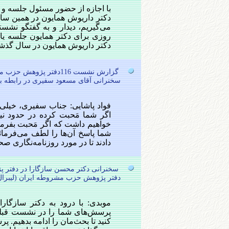
با اجازه از حضور مسئول جلسه و خا
دکتر داریوش همایون در همین سال
می‌گیریم، دیدار و به گفتگو نشستی
روزی برای دکتر همایون جلسه یا
دکتر داریوش همایون در سال گذشته 
گزارش نشست 116دفتر پژوهش حزب مشروطه ایران (لیبرال دمکرات)
سخنرانی آقای مسعود سفیری در رابطه با 
فواد پاشایی: جناب سفیری، خیل
اگر شما مَحبت کرده در حدود نی
خواهیم داشت که اگر مَحبت بفرما
شما پاسخ آن‌ها را لطف می‌فرمائ
دادند تا در مورد روزنامه‌نگاری صحبت ب
سخنرانی دکتر محسن سازگارا در دفتر 
دفتر پژوهش حزب مشروطه ایران (لیبرال
موبدی: با درود به دکتر سازگار
پرسش‌های شما را در نشست قبلی
کنید تا بحث‌مان را ادامه بدهیم. 