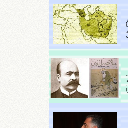
ا
ر
ا