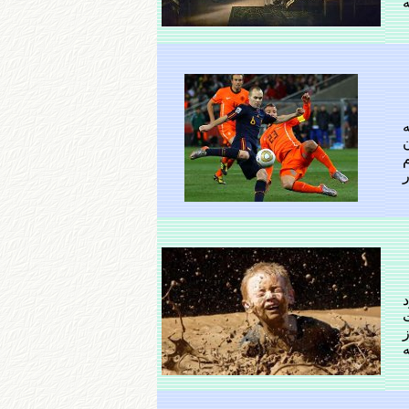
ه
م
دی خود
ت
ز
ه