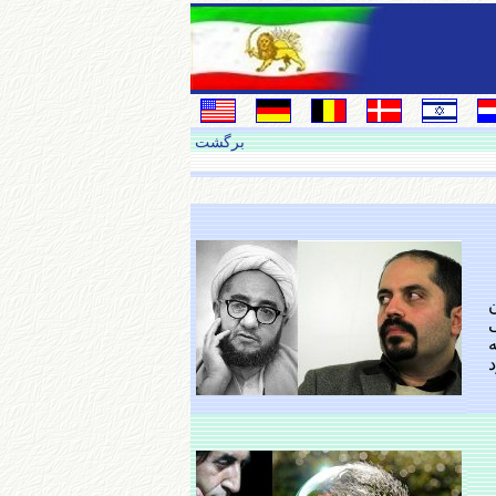
برگشت
ن