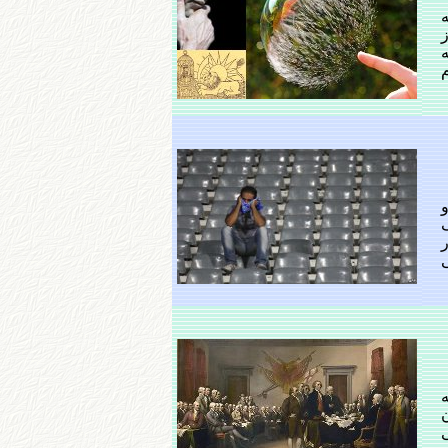
ز
م
رمانی
ه
ن