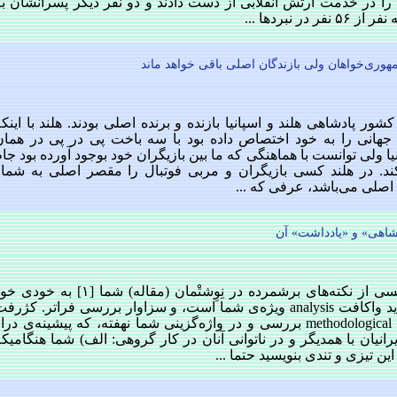
را در خدمت ارتش انقلابی‌ از دست دادند و دو نفر دیگر پسرانشان به
 نبردها ...
جمهوری‌خواهان ولی بازندگان اصلی باقی خواهد ماند
شور پادشاهی هلند و اسپانیا بازنده و برنده اصلی بودند. هلند با اینک
 جهانی را به خود اختصاص داده بود با سه باخت پی در پی در همان
 ولی توانست با هماهنگی که ما بین بازیگران خود بوجود آورده بود جا
ند. در هلند کسی بازیگران و مربی فوتبال را مقصر اصلی به شمار
ه اصلی می‌باشد، عرفی که ...
شاهی» و «يادداشت» آن
با درود بر محمد امينی گرامی، کسی از نکته‌های برشمرده در نِوِشتْمان (مقاله) شما [١] به خو
خرده نمی‌گيرد. آنچه شما برشمرديد واکافت analysis ويژه‌ی شما است، و سزاوار بررسی فراتر. کژرف
شما در زيرساخت روش‌شناختيگ methodological بررسی و در واژه‌گزينی شما نهفته، که پيشينه‌ی درا
يرانيان با همديگر و در ناتوانی آنان در کار گروهی: الف) شما هنگاميک
ين تيزی و تندی بنويسيد حتما ...