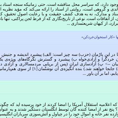
 وجود دارد، که سراسر محل مناقشه است. حتی زمانیکه سنجه اسناد به
باندی و گروهی است، روایتی از اسناد را ارائه می‌کند که مؤید نظریه ا
ناد و مدارک، نه به هدف کشف حقیقت و با رعایت اصول تحقیق، که
از اتفاقات است. نوعی از تاریخ‌نگاری که از فرط لجن پراکنی، تنها نا
ازد، از کیهان شریعتمداری ...
نها «کار استخوان‌خردکن»
ا در اين پارْمان (حزب) سه چيز است: الف) پيشبرد انديشه و جنبش و
ان خردگرا و آزادی‌خواه ب) پيشبرد و گسترش نگرگاه‌های ويژه‌ی يک
نيان --> پ) آزادسازی ايران (پس از برپايی مردمسالاری و آزادی در
ايران، پ) بی‌نياز شده، الف) و ب) جابجا خواهند شد.) بنده انگيزه‌ی آن نوشتْمان [١] از سوی هم‌پا
، اما بر آن باور ...
ون هیچ در مورد ۵۶ مردی که اعلامیه استقلال آمریکا را امضا کردند از خود پرسیده اید که چگون
؟ پنج نفر از امضا کننده گان توسط انگلستان دستگیر شدند و به عنوا
ده نفر خانه و اموال خود را در چپاول و آتش‌سوزی سربازان انگلیسی