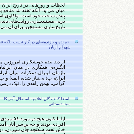
لحظات و روزهایی در تاریخ ایران
میان می‌آید، آنکه تخته بند منافع 
پیش ساخته خود است. واکاوی اس
درپی مستندسازی روایت‌های باندی، 
تاریخ‌سازی مستهجن، برای آن می‌بر
«برنده‌ و بازنده»-ای در کار نيست بلکه ت
شهرام آريان
از ديد بنده خويشکاری امروزين م
انگيزه‌ی همکاری در ميان ايراني
پارْمان ليبرال-دمکرات ميان ايرا
گرامی، بهمن زاهدی را، نيک درمی‌يابم
امضا کننده گان اعلامیه استقلال آمریکا
سینا دبستانی
آیا تا کن
افرادی بودند و چه بر سر آنان آمد
خائن تحت شکنجه جان سپردن. دواز