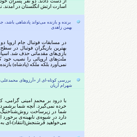
از دست دادند. دو نفر پسران خود 
اسارت ارتش انگلستان در آمدند. نه‌ نفر از ۵۶ نفر در
برنده و بازنده می‌تواند پادشاهی باشد، 
بهمن زاهدی
در مسابقات فوتبال جام اروپا دو ک
بهترین بازیگران فوتبال در سطح
بازی‌های مقدماتی حذف شد. اسپانیا
ملت‌های اروپائی را نصیب خود ک
نمی‌آورد بلکه ملکه (پادشاه) بازند
بررسی کوتاه-ای از «آرزوهای محمدعلی‌
شهرام آريان
دارد در شيوه‌ی نابهينه‌ی برخورد ا
می‌خواهيد فَرسَنجش(انتقاد)-ای به ا