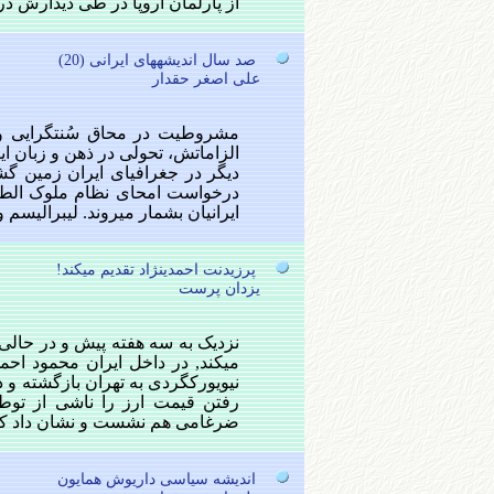
از پارلمان اروپا در طی دیدارش در ت
صد سال اندیشه‎های ایرانی (20)
علی اصغر حقدار
مشروطیت در محاق سُنت‏گرایی و 
الزاماتش، تحولی در ذهن و زبان ای
دیگر در جغرافیای ایران زمین گش
درخواست امحای نظام ملوک الطوا
ایرانیان بشمار می‏روند. لیبرالیسم 
پرزیدنت احمدی‏نژاد تقدیم می‏کند!
یزدان پرست
نزدیک به سه هفته پیش و در حالی 
می‏کند, در داخل ایران محمود احم
نیویورک‏گردی به تهران بازگشته و 
رفتن قیمت ارز را ناشی از توطئه
ضرغامی هم نشست و نشان داد که 
اندیشه سیاسی داریوش همایون