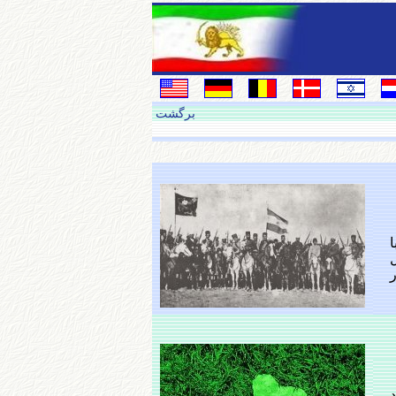
برگشت
ا
ل‌
ر
د