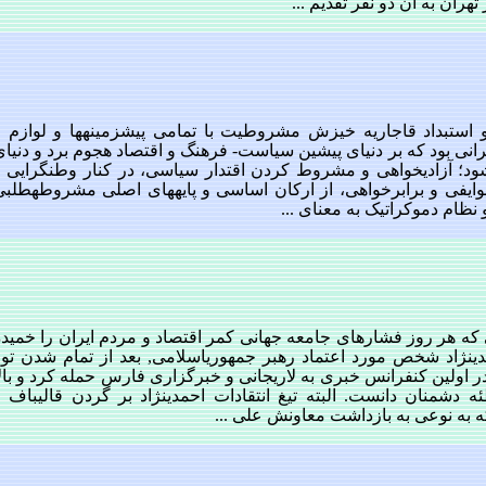
هران به آن دو نفر تقدیم ...
استبداد قاجاریه خیزش مشروطیت با تمامی پیش‏زمینه‏ها و لوازم و
رانی بود که بر دنیای پیشین سیاست- فرهنگ و اقتصاد هجوم برد و دنیا
ود؛ آزادیخواهی و مشروط کردن اقتدار سیاسی، در کنار وطن‏گرایی و
یفی و برابرخواهی، از ارکان اساسی و پایه‏های اصلی مشروطه‏طلبی
و نظام دموکراتیک به معنای ...
که هر روز فشارهای جامعه جهانی کمر اقتصاد و مردم ایران را خمیده
دی‏نژاد شخص مورد اعتماد رهبر جمهوری‏اسلامی, بعد از تمام شدن تور
در اولین کنفرانس خبری به لاریجانی و خبرگزاری فارس حمله کرد و بال
 دشمنان دانست. البته تیغ انتقادات احمدی‏نژاد بر گردن قالیباف و
به نوعی به بازداشت معاونش علی ...