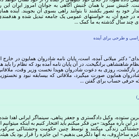
. جُنبش سبز یا همان جُنبش آگاهی به جوانان امروز ایران این را
دار خود به تصور بکشند تا بتوانند راهی بسوی آن بجویند. آینده هما
ه در جمع آن، به خواست‏های عمومی یک جامعه تبدیل شده و هدفمندی
های چند سال گذشته به ما کمک ...
اسی و طرحی برای آینده
دای" دکتر میلانی آمده، است، پایان نامه شادروان همایون در خارج ا
م شاهنشاهی برانگیخت. در آن پایان نامه آمده بود که نظام را باید ه
در بازگشت، روزی به دعوت شادروان هویدا نخست وزیر وقت، ملاقاتی
روان همایون صورت می‏گیرد، ملاقاتی که بی‏سابقه نبود و نخست‏وزیر
 که حرفی حساب برای گفتن ...
)
) امسال به نسرین ستوده، وکیل دادگستری و جعفر پناهی، سینماگر ایرانی اهدا شده
مارتین شولتز، رییس پارلمان اروپا در این باره می‎گوید: «من فکر می‏کنم باید افتخار کنیم به اینکه می‏توانیم 
شتناکی زندگی می‏کنند و توسط چنین حکومت وحشتناکی سرکوب
ایزه ساخاروف، به آنها دلگرمی بدهیم.» این جایزه را قرار بود یک هیئ