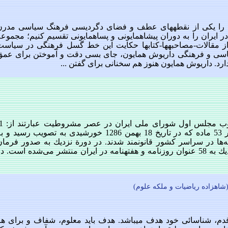
ن را یكی از نقطه‏های عطف و فضای دگردیسی فرهنگ سیاسی مدرن
در ایران را به دوران پیشاهمایونی و پساهمایونی تقسیم كنیم؛ مجموع
از مقالات-مصاحبه‏ها-كتاب‏ها حكایت این خط گسل فرهنگی در سیاست
یاسی و فرهنگی داریوش همایون، جای بسی دقت و آموختن برای عمق
رد. داریوش همایون هنوز هم سخنانی برای گفتن ...
قانون‌ آزادی‌ مطبوعات‌ مشتمل‌ بر 53 ماده‌ كه‌ در تاریخ‌ 18 بهمن‌ 1286 خورشیدی‌ به‌ تصویب‌ رسید و 
ه‌ها در سراسر كشور قانونمند شدند. در دورة‌ نزدیك‌ به‌ صدور فرمان
مشروطیت‌ و تشكیل‌ پارلمان‌، نزدیك‌ به‌ 58 عنوان‌ روزنامه‌ و هفته‏نامه‌ در ایران‌ منتشر می‌شده‌ است‌. د
(شاهزاده ریاضیات و ملکه علوم)
دم، شناسائی خود هدف می‏باشد. هدف باید معلوم، شفاف و برای هر