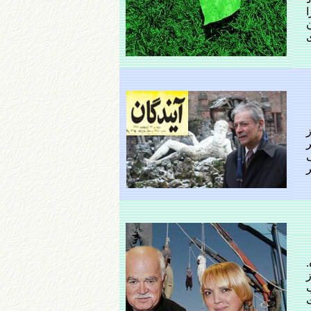
ن
ز
ر
.
از
ت