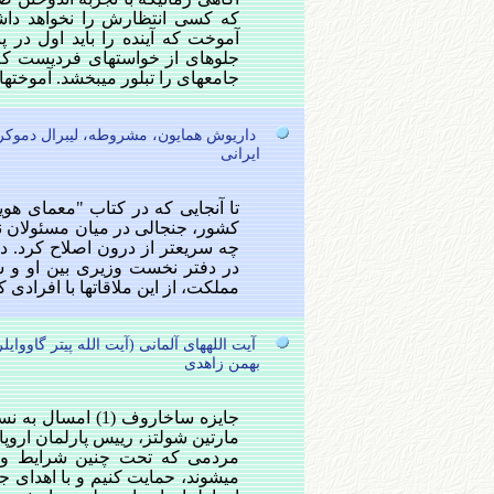
که کسی انتظارش را نخواهد داشت
آموخت که آینده را باید اول در پن
جلوه‏ای از خواست‏های فردیست ک
جامعه‏ای را تبلور می‏بخشد. آموخت‏
داریوش همایون، مشروطه، لیبرال دموکر
ایرانی
تا آنجایی که در کتاب "معمای هوی
کشور، جنجالی در میان مسئولان نظا
چه سریعتر از درون اصلاح کرد. 
در دفتر نخست وزیری بین او و شاد
مملکت، از این ملاقات‏ها با افرادی
آیت الله‏های آلمانی (آیت الله‏ پيتر گاووايلر
بهمن زاهدی
جایزه ساخاروف (1
مردمی که تحت چنین شرایط وح
می‏شوند، حمایت کنیم و با اهدای ج